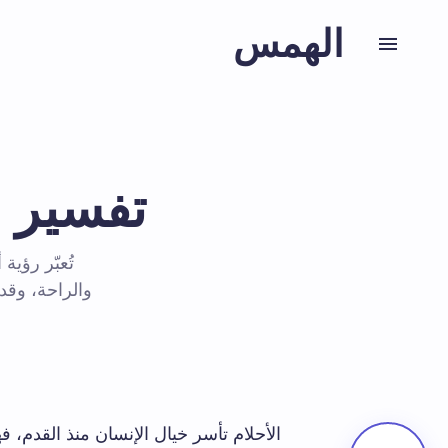
الهمس
تفسير ح
تُعبّر رؤي
والراحة، وق
الأحلام تأسر خيال الإنسان منذ القدم،