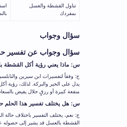
تناول القشطة والعسل
استق
بمفردك
بال
سؤال وجواب
سؤال وجواب عن تفسير حلم
س: ماذا يعني رؤية أكل القشطة ب
ج: وفقاً لتفسيرات ابن سيرين والنابلس
يدل على الخير والبركة. لذلك، رؤية أ
منفعة كبيرة أو رزقٍ حلال يفيض بالسعا
س: هل يختلف تفسير هذا الحلم ح
ج: نعم، يختلف التفسير باختلاف حالة ال
القشطة بالعسل قد يشير إلى حصوله عل