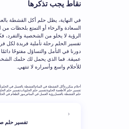
نقاط يجب تذكرها
في النهاية، يظل حلم أكل القشطة بالعسل 
السعادة والرخاء أو التمتع بلحظات من ال
الرؤية لا يخلو من الشخصية والتفرد،
تفسير الحلم رحلة تأملية فريدة لكل فرد
دورنا في التأمل والتساؤل مفتوحًا دائمًا
عميقة. فما الذي يحمل لك حلمك الشخص
للأحلام واسع وأسراره لا تنتهي.
أحلام متكررة
أكل القشطة في المنام
القشطة بالعسل في الحلم
تأ
تفسير حلم الأطعمة الحلوة
تفسير حلم الحلويات
تفسير حلم الحل
حلم القشطة بالعسل
رؤية العسل في المنام
رموز الطعام في الحل
تفسير حلم صي