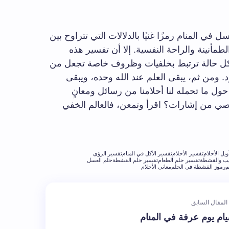
في المنام رمزًا غنيًا بالدلالات التي تتراوح بين
طمأنينة والراحة النفسية. إلا أن تفسير هذه
 فكل حالة ترتبط بخلفيات وظروف خاصة تجعل من
. ومن ثم، يبقى العلم عند الله وحده، ويبقى
 حول ما تحمله لنا أحلامنا من رسائل ومعانٍ
ي من إشارات؟ اقرأ وتمعن، فالعالم الخفي
ويل الأحلام
تفسير الأحلام
تفسير الأكل في المنام
تفسير الرؤى
يب والقشطة
تفسير حلم الطعام
تفسير حلم القشطة
حلم العسل
م
رموز القشطة في الحلم
معاني الأحلام
المقال السابق
ام يوم عرفة في المنام