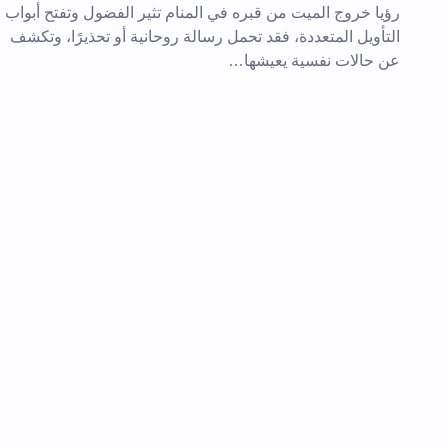
رؤيا خروج الميت من قبره في المنام تثير الفضول وتفتح أبواب
تعليقك *
التأويل المتعددة، فقد تحمل رسالة روحانية أو تحذيرًا، وتكشف
عن حالات نفسية يعيشها…
احفظ اسمي والبريد الإلكتروني في هذا
المقبلة في تعليقي.
إرسال التعليق