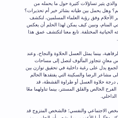
والذي يثير تساؤلات كثيرة حول ما يحمله من
لم؟ وهل يحمل بين طياته بشائر خير أم تحذيرات؟
الأحلام وفق رؤية العلماء المسلمين، لنكشف
 المنام، ونبين كيف يمكن لهذا الحلم أن يعكس
 الحياتية المختلفة. تابع معنا لتكتشف عمق هذا
رفاهية، بينما يمثل العسل الحلاوة والنجاح، وعند
س معانٍ تتجاوز المألوف لتصل إلى مساحات
لجمع يدل على رغبة داخلية في تحقيق توازن بين
ا إلى مشاعر الرضا والسكينة التي يفتقدها الحالم
 درجة حلاوة العسل أو طراوة القشطة، قد
رح الخالص والقلق المستتر، بينما تناولهما معًا
الداخلي.
شخص الاجتماعي والنفسي؛ فالشخص المتزوج قد
ر دفئًا، أما الأعزب ربما يشعر بأن الحلم يرمز