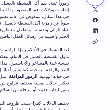
رموزاً غنية، حلم أكل القشطة بالعسل، 
إشارات ودلالات. فما المقصود بهذا الح
في هذا المقال، سنغوص في عالم تفسير 
سوياً عن رمزية أكل القشطة بالعسل في
حياة الرائي ونفسيته، ويتفاعل مع ظروفه
الحلم وأهميته في رسائل العقل الباطن.
تُعد القشطة في الأحلام رمزًا للراحة وال
تناول القشطة بالعسل في المنام، تنعك
نفسية غنية بالمشاعر والأحاسيس. هذا ا
اللذة والراحة الروحية، كما يُشير أحيانً
في حياته اليومية.
الرموز المرافقة
، مثل
تعكس حالات نفسية مختلفة تتراوح بين الف
يشير لبداية جديدة أو مرحلة من السلام 
تختلف الدلالات كثيرًا حسب ظروف ال
يرى في هذا الحلم بشارة لحياة أسرية أكث