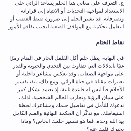
ج: التعرف على معاني هذا الحلم يساعد​ الرائي على
الاستعداد لمواجهة التحديات أو‌ الانتباه إلى قراراته
وتصرفاته. ⁢قد يشير الحلم إلى ضرورة ضبط الغضب أو
التعامل بحكمة مع المواقف الصعبة⁣ لتجنب تفاقم الأمور.
نقاط الختام
في النهاية، يظل حلم⁣ أكل الفلفل الحار في المنام رمزًا
غنيًا بالدلالات التي⁤ تتفاوت بين التحدي والحيوية والقدر
على مواجهة الصعاب، وقد يعكس مشاعر داخلية أو
تغييرات مقبلة في حياة الرائي. ومع ذلك، يبقى‍ تفسير
الأحلام فناً ليس له قاعدة ثابتة، إذ يعتمد بشكل كبير
على سياق الرؤية وتجارب الحالم الشخصية.⁢ لذلك،
ندعوك للتأمل في​ تفاصيل حلمك ⁣ومشاعرك لحظة​
استيقاظك، مع تذكّر أن الحكمة النهائية والعلم الكامل
بيد الله ⁤وحده. فما هو تفسير حلمك الخاص؟⁤ وماذا
يخبرك قلبك عنه؟