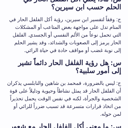
الحلم حسب ابن سيرين؟
ج: وفقاً لتفسير ابن سيرين، رؤية أكل الفلفل الحار في
المنام تدل على مواجهة بعض المتاعب أو المشكلات
التي تحمل ⁣نوعاً من⁢ الألم النفسي ⁣أو ‍الجسدي. الفلفل
الحار يرمز إلى الصعوبات والشدائد، وقد يشير الحلم
⁤إلى نوبة غضب أو مواقف حادة في ⁣حياة ​الرائي.
س: هل رؤية الفلفل الحار دائماً⁢ تشير
إلى أمور سلبية؟
ج: ليس بالضرورة، فمحمد بن شاهين والنابلسي يذكران
أن الفلفل⁣ الحار قد يمثل نشاطاً وحيوية ودليلاً على قوة
الشخصية ‌والجرأة، لكنه في نفس الوقت⁤ يحمل تحذيراً
من⁢ اتخاذ قرارات متسرعة ⁣قد تسبب ضرراً للرائي أو
لمن ⁤حوله.
س: ما‌ معنى أكل الفلفل الحار مع شعور