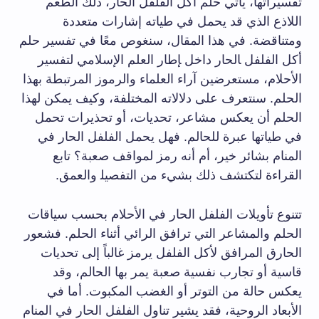
تفسيراتها، يأتي حلم ​أكل الفلفل الحار، ذلك الطعم
اللاذع الذي قد يحمل في ⁢طياته إشارات متعددة
ومتناقضة. في ‌هذا المقال، سنغوص معًا في تفسير حلم
أكل الفلفل ‍الحار داخل ‍إطار العلم الإسلامي لتفسير
الأحلام،⁤ مستعرضين آراء العلماء والرموز المرتبطة بهذا
الحلم.⁣ سنتعرف على دلالاته المختلفة، وكيف يمكن لهذا
الحلم أن يعكس مشاعر،⁤ تحديات، أو تحذيرات تحمل
في طياتها⁣ عبرة للحالم. فهل يحمل ⁣الفلفل الحار في
المنام بشائر خير، أم أنه رمز لمواقف صعبة؟ تابع
القراءة لتكتشف ذلك بشيء من التفصيل‍ والعمق.
تتنوع⁢ تأويلات الفلفل الحار في الأحلام بحسب ⁣سياقات
الحلم والمشاعر التي ترافق الرائي أثناء الحلم. فشعور
الحارق المرافق لأكل الفلفل يرمز​ غالباً إلى تحديات
قاسية أو⁤ تجارب ⁣نفسية‌ صعبة يمر بها الحالم، وقد
يعكس حالة من التوتر أو الغضب المكبوت. أما في
الأبعاد ⁤الروحية، فقد ⁤يشير تناول الفلفل الحار في⁢ المنام