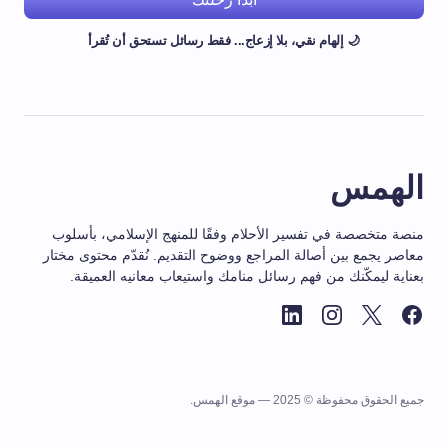
🌙 إلهام نقي، بلا إزعاج... فقط رسائل تستحق أن تُقرأ
الهمس
منصة متخصصة في تفسير الأحلام وفقًا للمنهج الإسلامي، بأسلوب
معاصر يجمع بين أصالة المراجع ووضوح التقديم. نُقدّم محتوى مختار
بعناية ليمكّنك من فهم رسائل منامك واستيعاب معانيه العميقة.
جميع الحقوق محفوظة © 2025 — موقع الهمس.