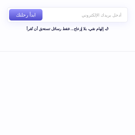
ابدأ رحلتك
🌙 إلهام نقي، بلا إزعاج... فقط رسائل تستحق أن تُقرأ