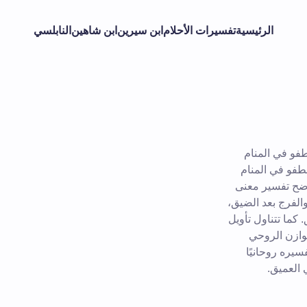
الرئيسية
تفسيرات الأحلام
ابن سيرين
ابن شاهين
النابلسي
فو في المنام
الطفو في المنام
يوضح تفسير معنى
والفرج بعد الضيق،
 كما تتناول تأويل
توازن الروحي
سيره روحانيًا
 العميق.