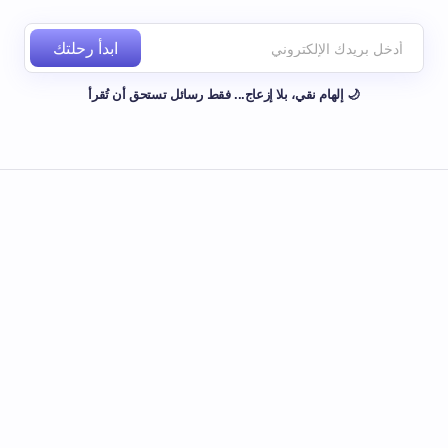
ابدأ رحلتك
🌙 إلهام نقي، بلا إزعاج... فقط رسائل تستحق أن تُقرأ