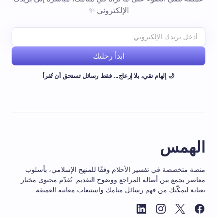
الإلكتروني ✨
ابدأ رحلتك
🌙 إلهام نقي، بلا إزعاج... فقط رسائل تستحق أن تُقرأ
الهمس
منصة متخصصة في تفسير الأحلام وفقًا للمنهج الإسلامي، بأسلوب
معاصر يجمع بين أصالة المراجع ووضوح التقديم. نُقدّم محتوى مختار
بعناية ليمكّنك من فهم رسائل منامك واستيعاب معانيه العميقة.