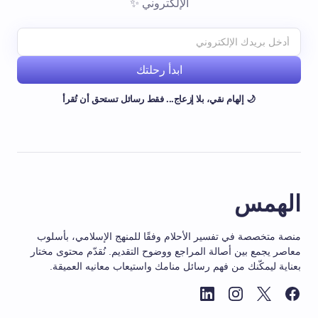
الإلكتروني ✨
ابدأ رحلتك
🌙 إلهام نقي، بلا إزعاج... فقط رسائل تستحق أن تُقرأ
الهمس
منصة متخصصة في تفسير الأحلام وفقًا للمنهج الإسلامي، بأسلوب
معاصر يجمع بين أصالة المراجع ووضوح التقديم. نُقدّم محتوى مختار
بعناية ليمكّنك من فهم رسائل منامك واستيعاب معانيه العميقة.