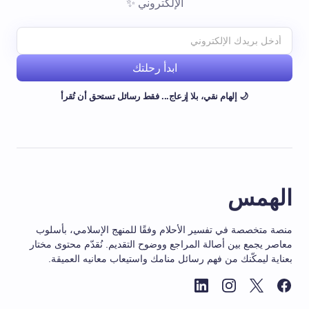
الإلكتروني ✨
ابدأ رحلتك
🌙 إلهام نقي، بلا إزعاج... فقط رسائل تستحق أن تُقرأ
الهمس
منصة متخصصة في تفسير الأحلام وفقًا للمنهج الإسلامي، بأسلوب
معاصر يجمع بين أصالة المراجع ووضوح التقديم. نُقدّم محتوى مختار
بعناية ليمكّنك من فهم رسائل منامك واستيعاب معانيه العميقة.