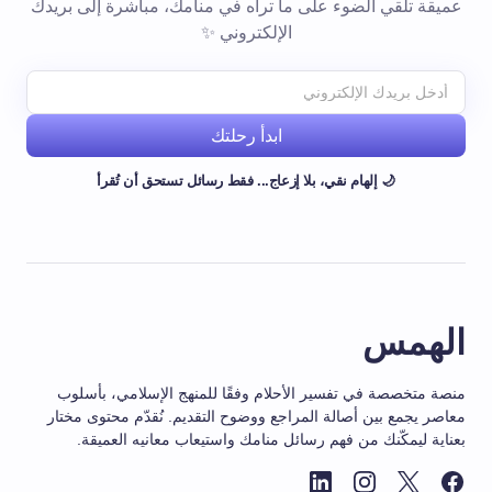
عميقة تلقي الضوء على ما تراه في منامك، مباشرة إلى بريدك
الإلكتروني ✨
ابدأ رحلتك
🌙 إلهام نقي، بلا إزعاج... فقط رسائل تستحق أن تُقرأ
الهمس
منصة متخصصة في تفسير الأحلام وفقًا للمنهج الإسلامي، بأسلوب
معاصر يجمع بين أصالة المراجع ووضوح التقديم. نُقدّم محتوى مختار
بعناية ليمكّنك من فهم رسائل منامك واستيعاب معانيه العميقة.