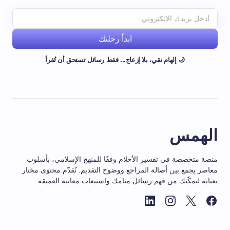
ابدأ رحلتك
🌙 إلهام نقي، بلا إزعاج... فقط رسائل تستحق أن تُقرأ
الهمس
منصة متخصصة في تفسير الأحلام وفقًا للمنهج الإسلامي، بأسلوب
معاصر يجمع بين أصالة المراجع ووضوح التقديم. نُقدّم محتوى مختار
بعناية ليمكّنك من فهم رسائل منامك واستيعاب معانيه العميقة.