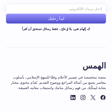
ابدأ رحلتك
🌙 إلهام نقي، بلا إزعاج... فقط رسائل تستحق أن تُقرأ
الهمس
منصة متخصصة في تفسير الأحلام وفقًا للمنهج الإسلامي، بأسلوب
معاصر يجمع بين أصالة المراجع ووضوح التقديم. نُقدّم محتوى مختار
بعناية ليمكّنك من فهم رسائل منامك واستيعاب معانيه العميقة.