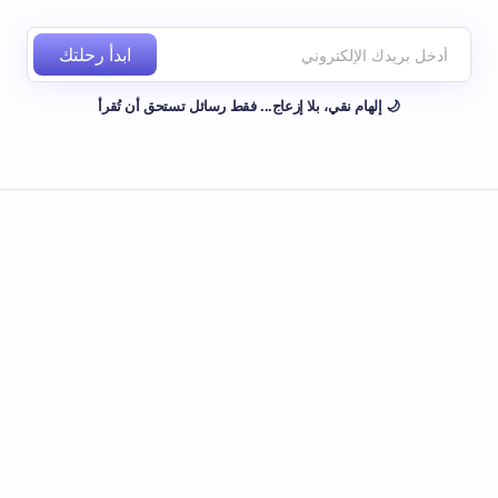
ابدأ رحلتك
🌙 إلهام نقي، بلا إزعاج... فقط رسائل تستحق أن تُقرأ