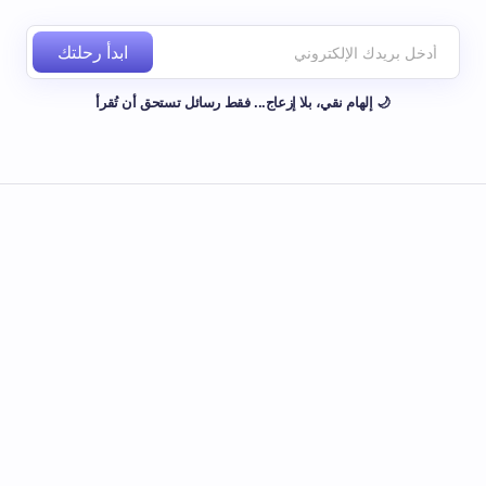
ابدأ رحلتك
🌙 إلهام نقي، بلا إزعاج... فقط رسائل تستحق أن تُقرأ