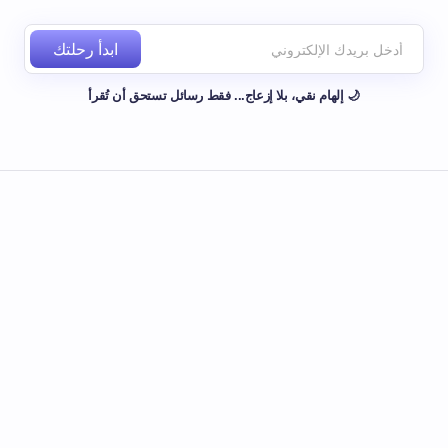
ابدأ رحلتك
🌙 إلهام نقي، بلا إزعاج... فقط رسائل تستحق أن تُقرأ