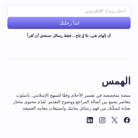
ابدأ رحلتك
🌙 إلهام نقي، بلا إزعاج... فقط رسائل تستحق أن تُقرأ
الهمس
منصة متخصصة في تفسير الأحلام وفقًا للمنهج الإسلامي، بأسلوب
معاصر يجمع بين أصالة المراجع ووضوح التقديم. نُقدّم محتوى مختار
بعناية ليمكّنك من فهم رسائل منامك واستيعاب معانيه العميقة.