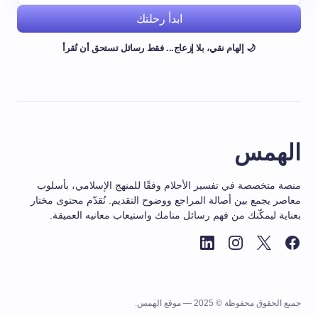
ابدأ رحلتك
🌙 إلهام نقي، بلا إزعاج... فقط رسائل تستحق أن تُقرأ
الهمس
منصة متخصصة في تفسير الأحلام وفقًا للمنهج الإسلامي، بأسلوب
معاصر يجمع بين أصالة المراجع ووضوح التقديم. نُقدّم محتوى مختار
بعناية ليمكّنك من فهم رسائل منامك واستيعاب معانيه العميقة.
جميع الحقوق محفوظة © 2025 — موقع الهمس.