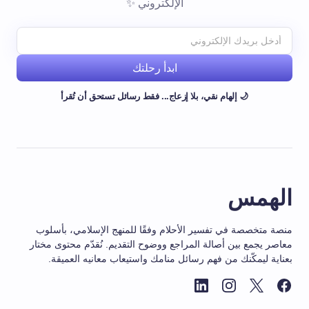
الإلكتروني ✨
ابدأ رحلتك
🌙 إلهام نقي، بلا إزعاج... فقط رسائل تستحق أن تُقرأ
الهمس
منصة متخصصة في تفسير الأحلام وفقًا للمنهج الإسلامي، بأسلوب
معاصر يجمع بين أصالة المراجع ووضوح التقديم. نُقدّم محتوى مختار
بعناية ليمكّنك من فهم رسائل منامك واستيعاب معانيه العميقة.