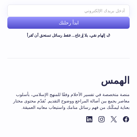
ابدأ رحلتك
🌙 إلهام نقي، بلا إزعاج... فقط رسائل تستحق أن تُقرأ
الهمس
منصة متخصصة في تفسير الأحلام وفقًا للمنهج الإسلامي، بأسلوب
معاصر يجمع بين أصالة المراجع ووضوح التقديم. نُقدّم محتوى مختار
بعناية ليمكّنك من فهم رسائل منامك واستيعاب معانيه العميقة.