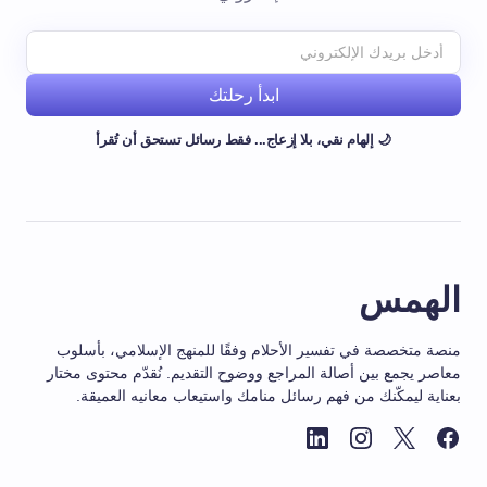
ابدأ رحلتك
🌙 إلهام نقي، بلا إزعاج... فقط رسائل تستحق أن تُقرأ
الهمس
منصة متخصصة في تفسير الأحلام وفقًا للمنهج الإسلامي، بأسلوب
معاصر يجمع بين أصالة المراجع ووضوح التقديم. نُقدّم محتوى مختار
بعناية ليمكّنك من فهم رسائل منامك واستيعاب معانيه العميقة.