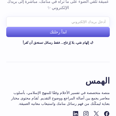
عميقة تلقي الضوء على ما تراه في منامك، مباشرة إلى بريدك
الإلكتروني ✨
ابدأ رحلتك
🌙 إلهام نقي، بلا إزعاج... فقط رسائل تستحق أن تُقرأ
الهمس
منصة متخصصة في تفسير الأحلام وفقًا للمنهج الإسلامي، بأسلوب
معاصر يجمع بين أصالة المراجع ووضوح التقديم. نُقدّم محتوى مختار
بعناية ليمكّنك من فهم رسائل منامك واستيعاب معانيه العميقة.