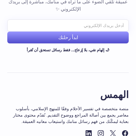
عميقة تلقي الضوء على ما تراه في منامك، مباشرة إلى بريدك
الإلكتروني ✨
ابدأ رحلتك
🌙 إلهام نقي، بلا إزعاج... فقط رسائل تستحق أن تُقرأ
الهمس
منصة متخصصة في تفسير الأحلام وفقًا للمنهج الإسلامي، بأسلوب
معاصر يجمع بين أصالة المراجع ووضوح التقديم. نُقدّم محتوى مختار
بعناية ليمكّنك من فهم رسائل منامك واستيعاب معانيه العميقة.