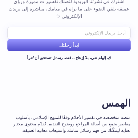
اشترك في نشرتنا البريدية لتصلك تفسيرات مميزة ورؤى
عميقة تلقي الضوء على ما تراه في منامك، مباشرة إلى بريدك
الإلكتروني ✨
ابدأ رحلتك
🌙 إلهام نقي، بلا إزعاج... فقط رسائل تستحق أن تُقرأ
الهمس
منصة متخصصة في تفسير الأحلام وفقًا للمنهج الإسلامي، بأسلوب
معاصر يجمع بين أصالة المراجع ووضوح التقديم. نُقدّم محتوى مختار
بعناية ليمكّنك من فهم رسائل منامك واستيعاب معانيه العميقة.