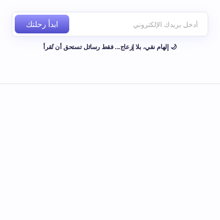
ابدأ رحلتك
🌙 إلهام نقي، بلا إزعاج... فقط رسائل تستحق أن تُقرأ