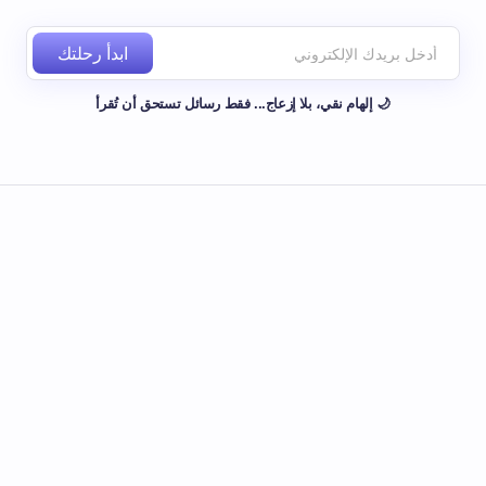
ابدأ رحلتك
🌙 إلهام نقي، بلا إزعاج... فقط رسائل تستحق أن تُقرأ