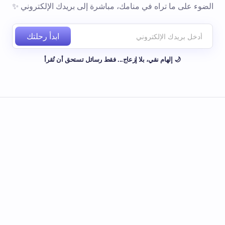
الضوء على ما تراه في منامك، مباشرة إلى بريدك الإلكتروني ✨
ابدأ رحلتك
🌙 إلهام نقي، بلا إزعاج... فقط رسائل تستحق أن تُقرأ