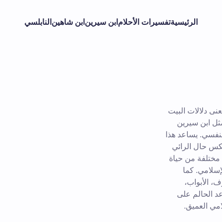
الرئيسية
تفسيرات الأحلام
ابن سيرين
ابن شاهين
النابلسي
نى دلالات البيت
مثل ابن سيرين
النفسي. يساعد هذا
عكس حال الرائي
مختلفة من حياة
إسلامي. كما
، الأبواب،
د الحالم على
امي العميق.