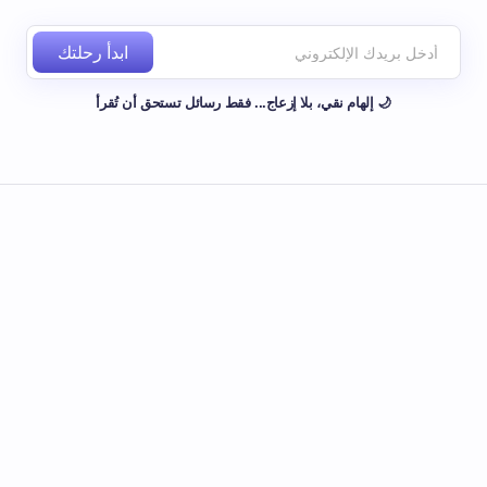
ابدأ رحلتك
🌙 إلهام نقي، بلا إزعاج... فقط رسائل تستحق أن تُقرأ