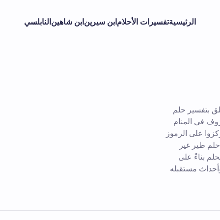
الرئيسية
تفسيرات الأحلام
ابن سيرين
ابن شاهين
النابلسي
لق بتفسير حلم
وف في المنام
ركزوا على الرموز
 حلم طير غير
لم بناءً على
وأحداث مستقبله