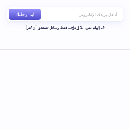
ابدأ رحلتك
🌙 إلهام نقي، بلا إزعاج... فقط رسائل تستحق أن تُقرأ