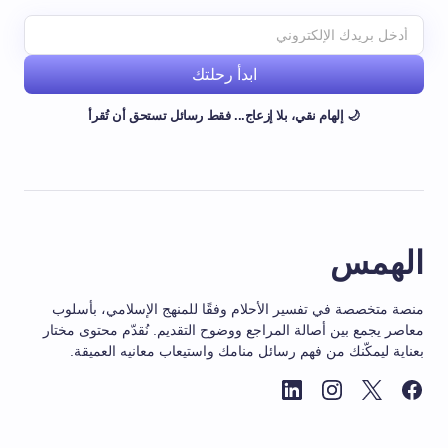
ابدأ رحلتك
🌙 إلهام نقي، بلا إزعاج... فقط رسائل تستحق أن تُقرأ
الهمس
منصة متخصصة في تفسير الأحلام وفقًا للمنهج الإسلامي، بأسلوب
معاصر يجمع بين أصالة المراجع ووضوح التقديم. نُقدّم محتوى مختار
بعناية ليمكّنك من فهم رسائل منامك واستيعاب معانيه العميقة.