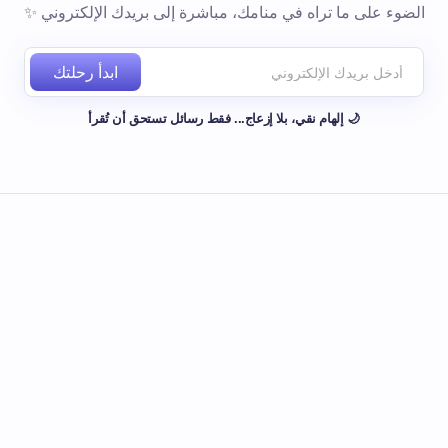
الضوء على ما تراه في منامك، مباشرة إلى بريدك الإلكتروني ✨
ابدأ رحلتك
🌙 إلهام نقي، بلا إزعاج... فقط رسائل تستحق أن تُقرأ