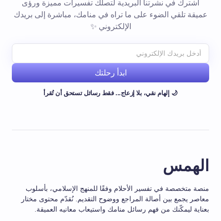
اشترك في نشرتنا البريدية لتصلك تفسيرات مميزة ورؤى
عميقة تلقي الضوء على ما تراه في منامك، مباشرة إلى بريدك
الإلكتروني ✨
ابدأ رحلتك
🌙 إلهام نقي، بلا إزعاج... فقط رسائل تستحق أن تُقرأ
الهمس
منصة متخصصة في تفسير الأحلام وفقًا للمنهج الإسلامي، بأسلوب
معاصر يجمع بين أصالة المراجع ووضوح التقديم. نُقدّم محتوى مختار
بعناية ليمكّنك من فهم رسائل منامك واستيعاب معانيه العميقة.