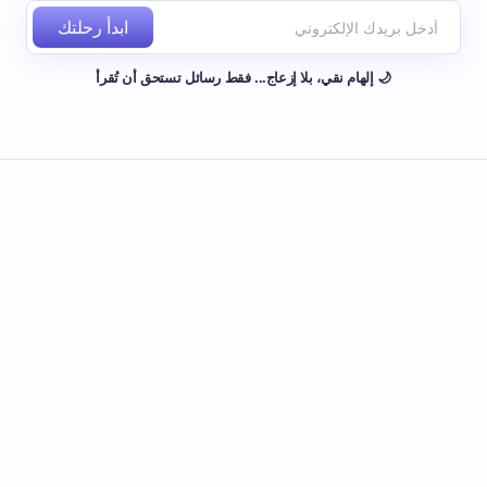
ابدأ رحلتك
🌙 إلهام نقي، بلا إزعاج... فقط رسائل تستحق أن تُقرأ