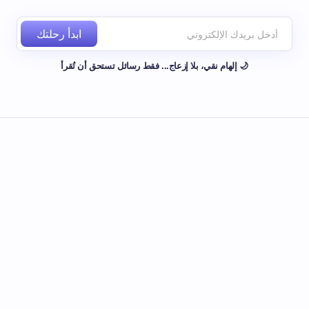
ابدأ رحلتك
🌙 إلهام نقي، بلا إزعاج... فقط رسائل تستحق أن تُقرأ