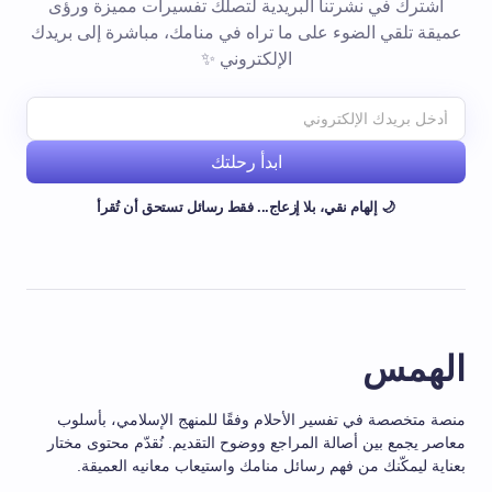
اشترك في نشرتنا البريدية لتصلك تفسيرات مميزة ورؤى
عميقة تلقي الضوء على ما تراه في منامك، مباشرة إلى بريدك
الإلكتروني ✨
ابدأ رحلتك
🌙 إلهام نقي، بلا إزعاج... فقط رسائل تستحق أن تُقرأ
الهمس
منصة متخصصة في تفسير الأحلام وفقًا للمنهج الإسلامي، بأسلوب
معاصر يجمع بين أصالة المراجع ووضوح التقديم. نُقدّم محتوى مختار
بعناية ليمكّنك من فهم رسائل منامك واستيعاب معانيه العميقة.