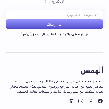
الإلكتروني ✨
ابدأ رحلتك
🌙 إلهام نقي، بلا إزعاج... فقط رسائل تستحق أن تُقرأ
الهمس
منصة متخصصة في تفسير الأحلام وفقًا للمنهج الإسلامي، بأسلوب
معاصر يجمع بين أصالة المراجع ووضوح التقديم. نُقدّم محتوى مختار
بعناية ليمكّنك من فهم رسائل منامك واستيعاب معانيه العميقة.