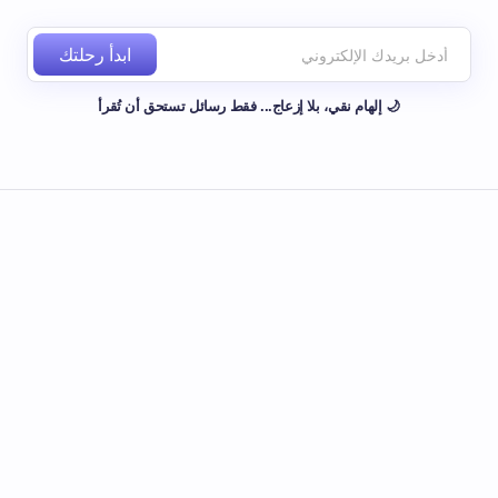
ابدأ رحلتك
🌙 إلهام نقي، بلا إزعاج... فقط رسائل تستحق أن تُقرأ