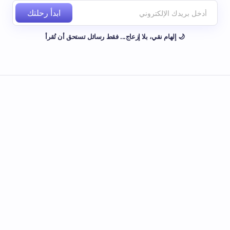
ابدأ رحلتك
🌙 إلهام نقي، بلا إزعاج... فقط رسائل تستحق أن تُقرأ