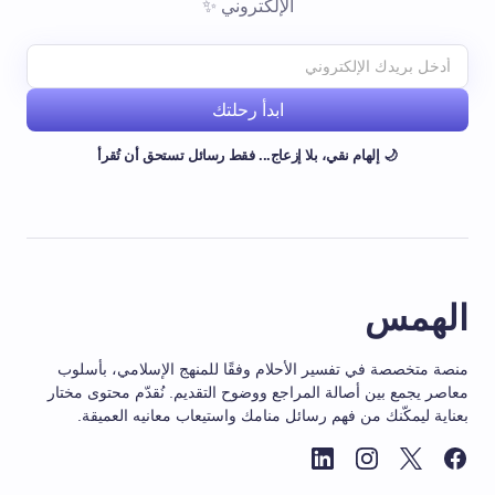
الإلكتروني ✨
ابدأ رحلتك
🌙 إلهام نقي، بلا إزعاج... فقط رسائل تستحق أن تُقرأ
الهمس
منصة متخصصة في تفسير الأحلام وفقًا للمنهج الإسلامي، بأسلوب
معاصر يجمع بين أصالة المراجع ووضوح التقديم. نُقدّم محتوى مختار
بعناية ليمكّنك من فهم رسائل منامك واستيعاب معانيه العميقة.