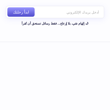
ابدأ رحلتك
🌙 إلهام نقي، بلا إزعاج... فقط رسائل تستحق أن تُقرأ