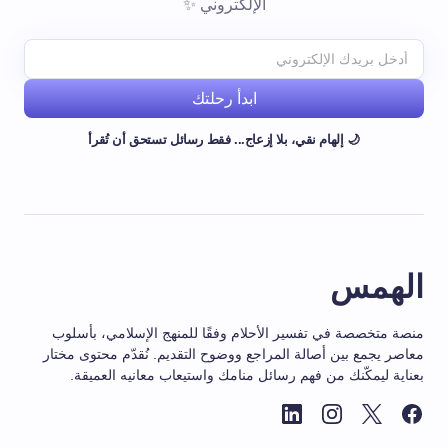
الإلكتروني ✨
ابدأ رحلتك
🌙 إلهام نقي، بلا إزعاج... فقط رسائل تستحق أن تُقرأ
الهمس
منصة متخصصة في تفسير الأحلام وفقًا للمنهج الإسلامي، بأسلوب
معاصر يجمع بين أصالة المراجع ووضوح التقديم. نُقدّم محتوى مختار
بعناية ليمكّنك من فهم رسائل منامك واستيعاب معانيه العميقة.