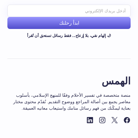
ابدأ رحلتك
🌙 إلهام نقي، بلا إزعاج... فقط رسائل تستحق أن تُقرأ
الهمس
منصة متخصصة في تفسير الأحلام وفقًا للمنهج الإسلامي، بأسلوب
معاصر يجمع بين أصالة المراجع ووضوح التقديم. نُقدّم محتوى مختار
بعناية ليمكّنك من فهم رسائل منامك واستيعاب معانيه العميقة.