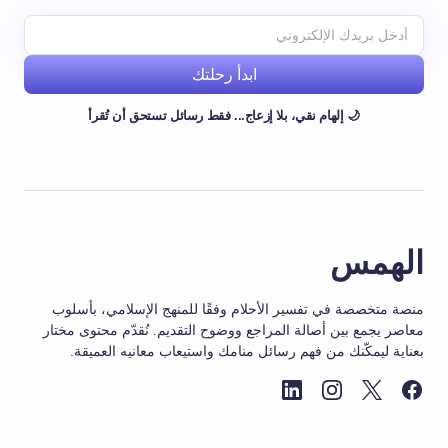
ابدأ رحلتك
🌙 إلهام نقي، بلا إزعاج... فقط رسائل تستحق أن تُقرأ
الهمس
منصة متخصصة في تفسير الأحلام وفقًا للمنهج الإسلامي، بأسلوب
معاصر يجمع بين أصالة المراجع ووضوح التقديم. نُقدّم محتوى مختار
بعناية ليمكّنك من فهم رسائل منامك واستيعاب معانيه العميقة.