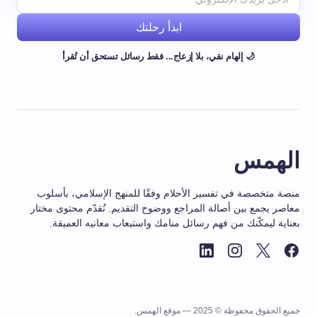
ابدأ رحلتك
🌙 إلهام نقي، بلا إزعاج... فقط رسائل تستحق أن تُقرأ
الهمس
منصة متخصصة في تفسير الأحلام وفقًا للمنهج الإسلامي، بأسلوب
معاصر يجمع بين أصالة المراجع ووضوح التقديم. نُقدّم محتوى مختار
بعناية ليمكّنك من فهم رسائل منامك واستيعاب معانيه العميقة.
جميع الحقوق محفوظة © 2025 — موقع الهمس.