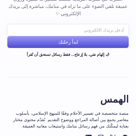
عميقة تلقي الضوء على ما تراه في منامك، مباشرة إلى بريدك
الإلكتروني ✨
ابدأ رحلتك
🌙 إلهام نقي، بلا إزعاج... فقط رسائل تستحق أن تُقرأ
الهمس
منصة متخصصة في تفسير الأحلام وفقًا للمنهج الإسلامي، بأسلوب
معاصر يجمع بين أصالة المراجع ووضوح التقديم. نُقدّم محتوى مختار
بعناية ليمكّنك من فهم رسائل منامك واستيعاب معانيه العميقة.