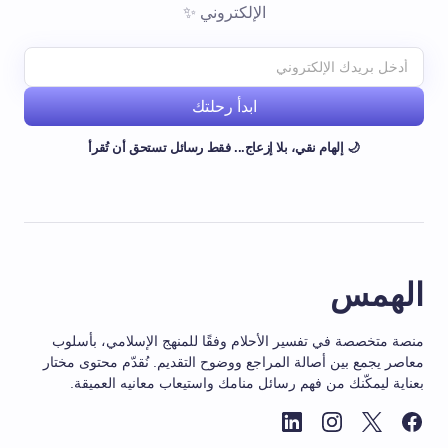
الإلكتروني ✨
ابدأ رحلتك
🌙 إلهام نقي، بلا إزعاج... فقط رسائل تستحق أن تُقرأ
الهمس
منصة متخصصة في تفسير الأحلام وفقًا للمنهج الإسلامي، بأسلوب
معاصر يجمع بين أصالة المراجع ووضوح التقديم. نُقدّم محتوى مختار
بعناية ليمكّنك من فهم رسائل منامك واستيعاب معانيه العميقة.