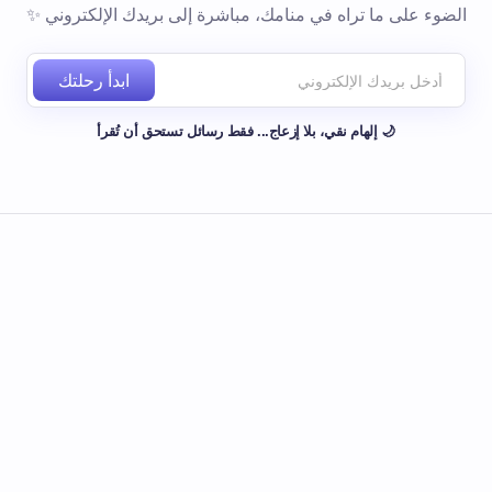
الضوء على ما تراه في منامك، مباشرة إلى بريدك الإلكتروني ✨
ابدأ رحلتك
🌙 إلهام نقي، بلا إزعاج... فقط رسائل تستحق أن تُقرأ