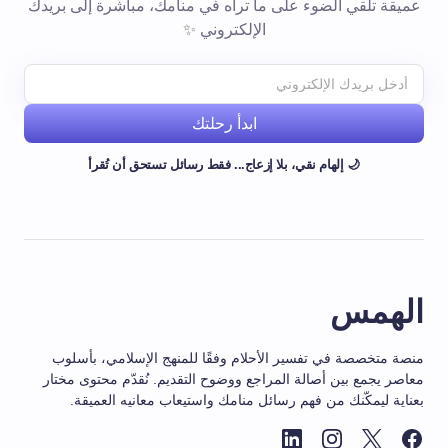
عميقة تلقي الضوء على ما تراه في منامك، مباشرة إلى بريدك
الإلكتروني ✨
ابدأ رحلتك
🌙 إلهام نقي، بلا إزعاج... فقط رسائل تستحق أن تُقرأ
الهمس
منصة متخصصة في تفسير الأحلام وفقًا للمنهج الإسلامي، بأسلوب
معاصر يجمع بين أصالة المراجع ووضوح التقديم. نُقدّم محتوى مختار
بعناية ليمكّنك من فهم رسائل منامك واستيعاب معانيه العميقة.