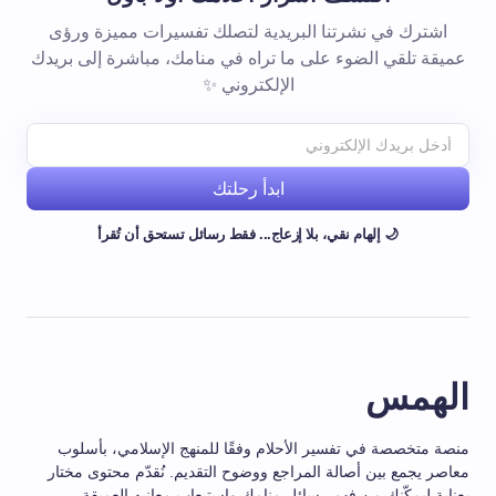
اشترك في نشرتنا البريدية لتصلك تفسيرات مميزة ورؤى
عميقة تلقي الضوء على ما تراه في منامك، مباشرة إلى بريدك
الإلكتروني ✨
ابدأ رحلتك
🌙 إلهام نقي، بلا إزعاج... فقط رسائل تستحق أن تُقرأ
الهمس
منصة متخصصة في تفسير الأحلام وفقًا للمنهج الإسلامي، بأسلوب
معاصر يجمع بين أصالة المراجع ووضوح التقديم. نُقدّم محتوى مختار
بعناية ليمكّنك من فهم رسائل منامك واستيعاب معانيه العميقة.