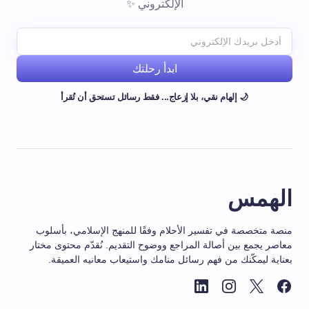
الإلكتروني ✨
ابدأ رحلتك
🌙 إلهام نقي، بلا إزعاج... فقط رسائل تستحق أن تُقرأ
الهمس
منصة متخصصة في تفسير الأحلام وفقًا للمنهج الإسلامي، بأسلوب
معاصر يجمع بين أصالة المراجع ووضوح التقديم. نُقدّم محتوى مختار
بعناية ليمكّنك من فهم رسائل منامك واستيعاب معانيه العميقة.