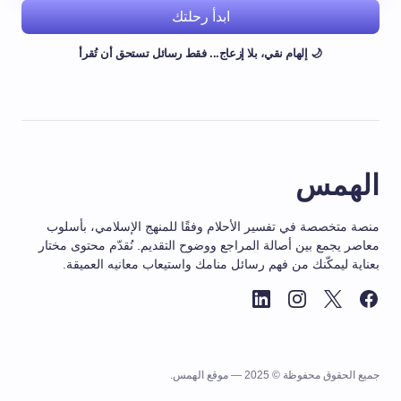
ابدأ رحلتك
🌙 إلهام نقي، بلا إزعاج... فقط رسائل تستحق أن تُقرأ
الهمس
منصة متخصصة في تفسير الأحلام وفقًا للمنهج الإسلامي، بأسلوب
معاصر يجمع بين أصالة المراجع ووضوح التقديم. نُقدّم محتوى مختار
بعناية ليمكّنك من فهم رسائل منامك واستيعاب معانيه العميقة.
جميع الحقوق محفوظة © 2025 — موقع الهمس.